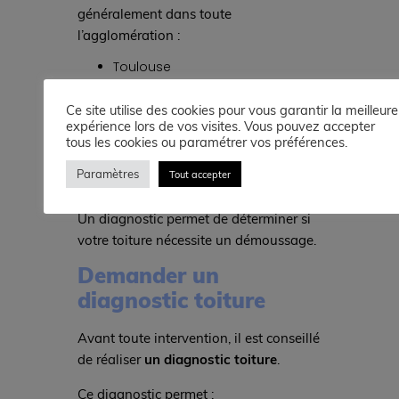
généralement dans toute
l’agglomération :
Toulouse
Balma
L’Union
Ce site utilise des cookies pour vous garantir la meilleure
Castanet-Tolosan
expérience lors de vos visites. Vous pouvez accepter
tous les cookies ou paramétrer vos préférences.
Ramonville
Labège
Paramètres
Tout accepter
Blagnac
Colomiers
Un diagnostic permet de déterminer si
votre toiture nécessite un démoussage.
Demander un
diagnostic toiture
Avant toute intervention, il est conseillé
de réaliser
un diagnostic toiture
.
Ce diagnostic permet :