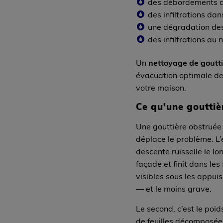
des débordements d
des infiltrations dan
une dégradation de
des infiltrations au
Un
nettoyage de goutti
évacuation optimale de
votre maison.
Ce qu’une goutti
Une gouttière obstruée
déplace le problème. L’
descente ruisselle le lon
façade et finit dans les
visibles sous les appuis
— et le moins grave.
Le second, c’est le poid
de feuilles décomposée