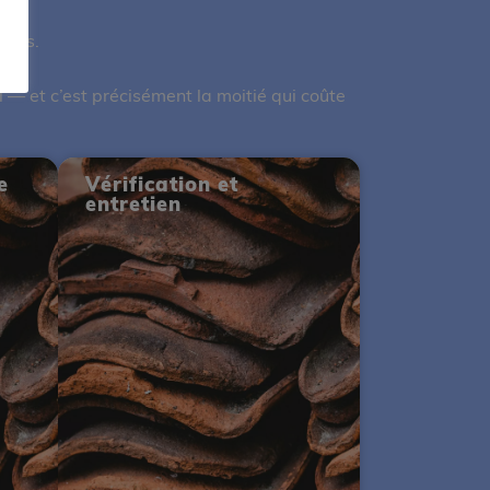
pôts.
.
l — et c’est précisément la moitié qui coûte
e
Vérification et
entretien