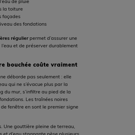
’eau de pluie
s la toiture
s façades
 niveau des fondations
ères régulier
permet d’assurer une
 l’eau et de préserver durablement
ère bouchée coûte vraiment
 ne déborde pas seulement : elle
eau qui ne s’évacue plus par la
g du mur, s’infiltre au pied de la
 fondations. Les traînées noires
 de fenêtre en sont le premier signe
s. Une gouttière pleine de terreau,
s et d’eau stagnante pèse plusieurs