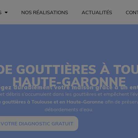
S
NOS RÉALISATIONS
ACTUALITÉS
CON
DE GOUTTIÈRES À TOU
HAUTE-GARONNE
otégez durablement votre maison grâce à un ent
 et débris s’accumulent dans les gouttières et empêchent l’é
 gouttières à Toulouse et en Haute-Garonne
afin de préserv
débordements d’eau.
 VOTRE DIAGNOSTIC GRATUIT