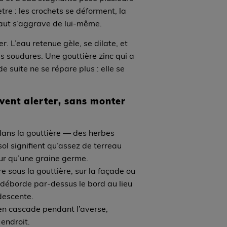
tre : les crochets se déforment, la
faut s’aggrave de lui-même.
er. L’eau retenue gèle, se dilate, et
les soudures. Une gouttière zinc qui a
de suite ne se répare plus : elle se
ivent alerter, sans monter
dans la gouttière
— des herbes
sol signifient qu’assez de terreau
ur qu’une graine germe.
e sous la gouttière
, sur la façade ou
 déborde par-dessus le bord au lieu
descente.
n cascade pendant l’averse
,
endroit.