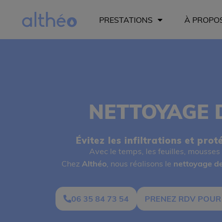
PRESTATIONS
À PROPO
NETTOYAGE 
Évitez les infiltrations et pr
Avec le temps, les feuilles, mousses
Chez
Althéo
, nous réalisons le
nettoyage de
06 35 84 73 54
PRENEZ RDV POUR