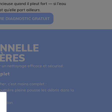
cieuse quand il pleut fort
— si l’eau
st qu’elle part ailleurs.
TRE DIAGNOSTIC GRATUIT
NNELLE
IÈRES
 un nettoyage efficace et sécurisé.
plet
er, c’est moins complet :
outtière pleine pousse les débris dans la
cuation.
les.