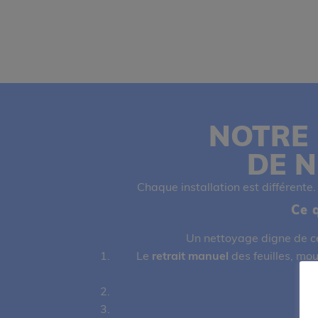
NOTRE
DE N
Chaque installation est différente
Ce 
Un nettoyage digne de ce
Le
retrait manuel
des feuilles, mou
L