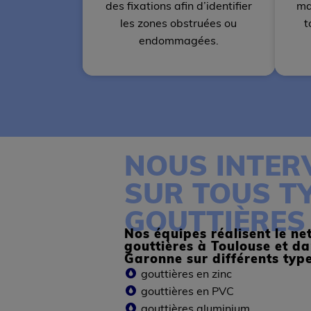
des fixations afin d’identifier
ma
les zones obstruées ou
t
endommagées.
NOUS INTER
SUR TOUS T
GOUTTIÈRES
Nos équipes réalisent le n
gouttières à Toulouse et da
Garonne sur différents types
gouttières en zinc
gouttières en PVC
gouttières aluminium