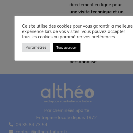
directement en ligne pour
une visite technique et un
diagnostic gratuit
. Notre
équipe vous répond
Ce site utilise des cookies pour vous garantir la meilleure
expérience lors de vos visites. Vous pouvez accepter
rapidement afin de
tous les cookies ou paramétrer vos préférences.
évaluer l’état de votre
toiture et vous proposer
Paramètres
Tout accepter
un devis clair et
personnalisé
.
Par cheminées Sparte
Entreprise locale depuis 1972
06 35 84 73 54
contact@altheo-toiture.fr