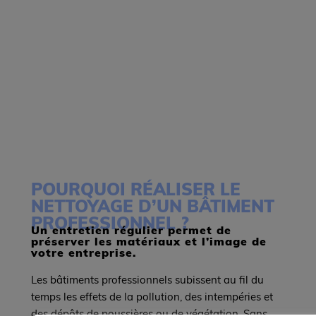
POURQUOI RÉALISER LE
NETTOYAGE D’UN BÂTIMENT
PROFESSIONNEL ?
Un entretien régulier permet de
préserver les matériaux et l’image de
votre entreprise.
Les bâtiments professionnels subissent au fil du
temps les effets de la pollution, des intempéries et
des dépôts de poussières ou de végétation. Sans