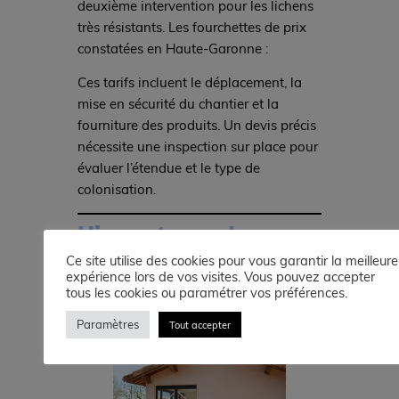
deuxième intervention pour les lichens
très résistants. Les fourchettes de prix
constatées en Haute-Garonne :
Ces tarifs incluent le déplacement, la
mise en sécurité du chantier et la
fourniture des produits. Un devis précis
nécessite une inspection sur place pour
évaluer l’étendue et le type de
colonisation.
L’importance de
l’entretien de toiture
Ce site utilise des cookies pour vous garantir la meilleure
expérience lors de vos visites. Vous pouvez accepter
tous les cookies ou paramétrer vos préférences.
Paramètres
Tout accepter