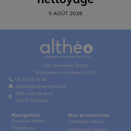
5 AOÛT 2026
Par cheminées Sparte
Entreprise locale depuis 1972
06 35 84 73 54
contact@altheo-toiture.fr
266, route de revel
31400 Toulouse
Navigation
Nos prestations
Pourquoi Althéo
Entretien toiture
Prestations
Nettoyage toiture