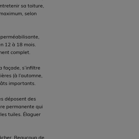
tretenir sa toiture,
s maximum, selon
mperméabilisante,
en 12 à 18 mois.
ement complet.
façade, s’infiltre
ières (à l’automne,
gâts importants.
les déposent des
ombre permanente qui
les tuiles. Élaguer
e lâcher. Beaucoup de