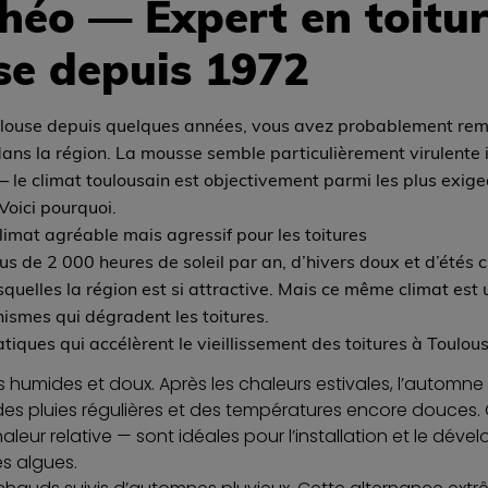
héo — Expert en toitur
se depuis 1972
ulouse depuis quelques années, vous avez probablement rem
dans la région. La mousse semble particulièrement virulente i
 le climat toulousain est objectivement parmi les plus exige
Voici pourquoi.
imat agréable mais agressif pour les toitures
lus de 2 000 heures de soleil par an, d’hivers doux et d’étés c
squelles la région est si attractive. Mais ce même climat est 
nismes qui dégradent les toitures.
atiques qui accélèrent le vieillissement des toitures à Toulou
humides et doux. Après les chaleurs estivales, l’automne
es pluies régulières et des températures encore douces.
aleur relative — sont idéales pour l’installation et le dév
s algues.