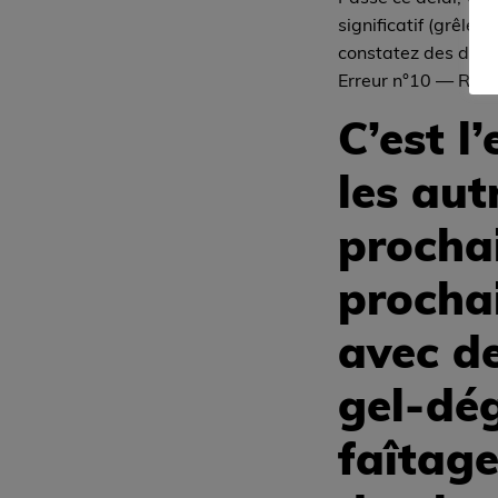
significatif (grêle,
constatez des do
Erreur n°10 — Reme
C’est l
les aut
prochai
prochai
avec de
gel-dé
faîtage