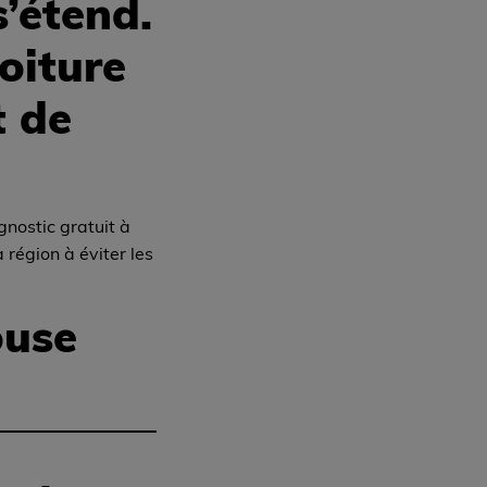
’étend.
toiture
t de
gnostic gratuit à
région à éviter les
ouse