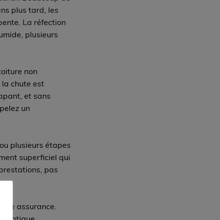
ans plus tard, les
ente. La réfection
umide, plusieurs
toiture non
 la chute est
apant, et sans
ppelez un
 ou plusieurs étapes
ment superficiel qui
prestations, pas
votre assurance.
climatique