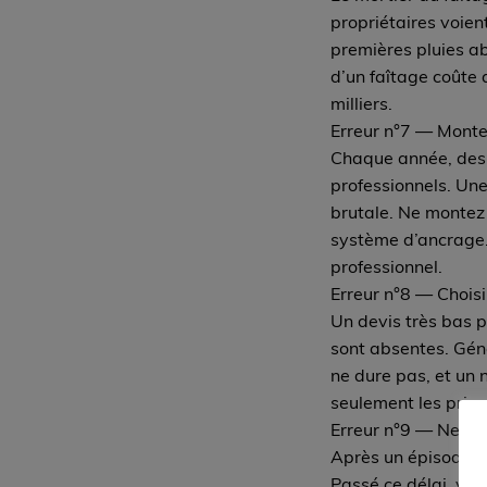
propriétaires voient
premières pluies ab
d’un faîtage coûte 
milliers.
Erreur n°7 — Monter
Chaque année, des 
professionnels. Une
brutale. Ne montez 
système d’ancrage. 
professionnel.
Erreur n°8 — Choisir
Un devis très bas p
sont absentes. Géné
ne dure pas, et un
seulement les prix.
Erreur n°9 — Ne pas
Après un épisode de
Passé ce délai, vo