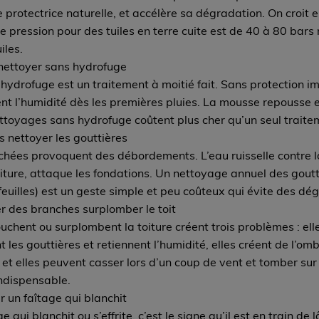
protectrice naturelle, et accélère sa dégradation. On croit en
e pression pour des tuiles en terre cuite est de 40 à 80 bar
iles.
 nettoyer sans hydrofuge
ydrofuge est un traitement à moitié fait. Sans protection i
ent l’humidité dès les premières pluies. La mousse repousse 
ettoyages sans hydrofuge coûtent plus cher qu’un seul trait
 nettoyer les gouttières
hées provoquent des débordements. L’eau ruisselle contre la 
toiture, attaque les fondations. Un nettoyage annuel des goutt
feuilles) est un geste simple et peu coûteux qui évite des dé
r des branches surplomber le toit
uchent ou surplombent la toiture créent trois problèmes : el
nt les gouttières et retiennent l’humidité, elles créent de l’
 et elles peuvent casser lors d’un coup de vent et tomber sur 
indispensable.
r un faîtage qui blanchit
e qui blanchit ou s’effrite, c’est le signe qu’il est en train d