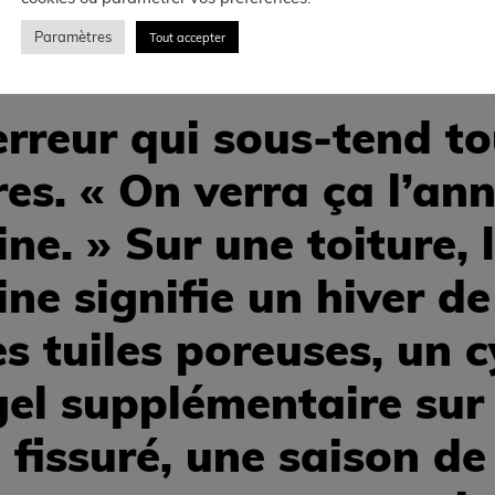
 vent fort), inspectez votre toiture depuis le sol et déclarez r
Paramètres
Tout accepter
mmages.
ttre à l’année prochaine
’erreur qui sous-tend t
res. « On verra ça l’an
ne. » Sur une toiture, 
ne signifie un hiver de
s tuiles poreuses, un c
gel supplémentaire sur
 fissuré, une saison de