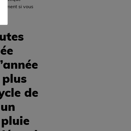
apidement si vous
outes
née
l’année
 plus
ycle de
 un
 pluie