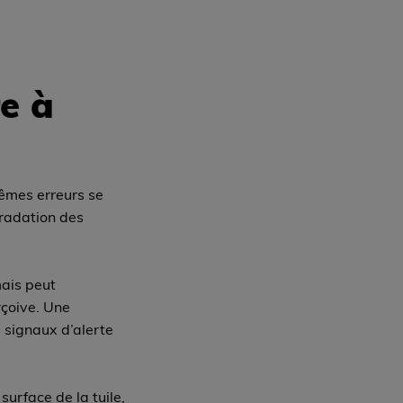
e à
mêmes erreurs se
gradation des
mais peut
çoive. Une
s signaux d’alerte
surface de la tuile,