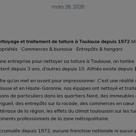
mars 28, 2026
ttoyage et traitement de toiture à Toulouse depuis 1972
Ma
opriétés · Commerces & bureaux · Entrepôts & hangars
ne entreprise pour nettoyer sa toiture à Toulouse, on tombe
tent depuis 3 ans, d’autres depuis 10. Althéo existe depuis
ffre qu’on met en avant pour impressionner. C’est une réalité 
ulouse et en Haute-Garonne, nos équipes ont nettoyé et traité
sons de particuliers dans les quartiers Nord, des immeubles 
ngueil, des entrepôts sur la rocade, des commerces en cœur d
riaux de la région, les effets du climat toulousain sur les tu
iments professionnels de la zone métropolitaine.
ccumulée depuis 1972, aucune franchise nationale ni aucun p