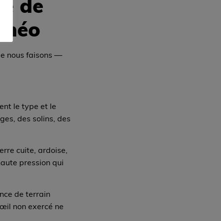
ge de
lthéo
ue nous faisons —
ent le type et le
ges, des solins, des
rre cuite, ardoise,
haute pression qui
nce de terrain
œil non exercé ne