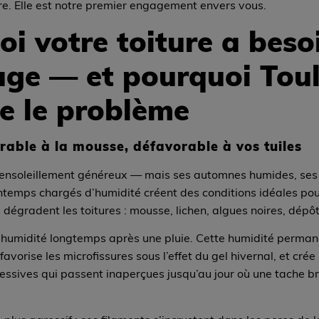
re. Elle est notre premier engagement envers vous.
i votre toiture a beso
age — et pourquoi Tou
e le problème
rable à la mousse, défavorable à vos tuiles
n ensoleillement généreux — mais ses automnes humides, ses 
intemps chargés d’humidité créent des conditions idéales pour
dégradent les toitures : mousse, lichen, algues noires, dépôt
l’humidité longtemps après une pluie. Cette humidité perman
 favorise les microfissures sous l’effet du gel hivernal, et crée
gressives qui passent inaperçues jusqu’au jour où une tache 