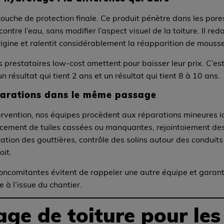
couche de protection finale. Ce produit pénètre dans les por
ontre l’eau, sans modifier l’aspect visuel de la toiture. Il red
igine et ralentit considérablement la réapparition de mousse
s prestataires low-cost omettent pour baisser leur prix. C’est 
un résultat qui tient 2 ans et un résultat qui tient 8 à 10 ans.
éparations dans le même passage
ervention, nos équipes procèdent aux réparations mineures id
acement de tuiles cassées ou manquantes, rejointoiement des
cation des gouttières, contrôle des solins autour des conduit
oit.
concomitantes évitent de rappeler une autre équipe et garan
 à l’issue du chantier.
ge de toiture pour les