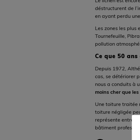
Le lichen est encore
déstructurent de l’
en ayant perdu une
Les zones les plus
Tournefeuille, Pibra
pollution atmosphé
Ce que 50 ans 
Depuis 1972, Althéo
cas, se détériorer
nous a conduits à u
moins cher que les 
Une toiture traité
toiture négligée pe
représente entre 8
bâtiment professio