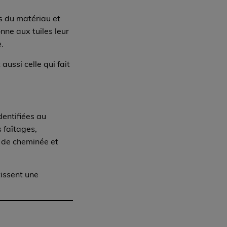
es du matériau et
onne aux tuiles leur
.
aussi celle qui fait
entifiées au
 faîtages,
s de cheminée et
tissent une