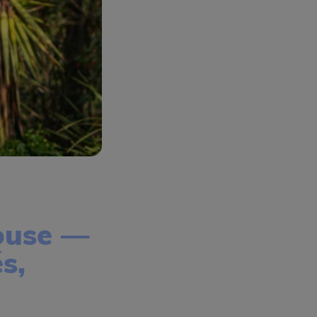
ouse —
s,