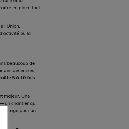
 tuile et la
raître en place tout
e l’Union,
d’activité où la
 dans beaucoup de
ur des décennies,
oûte 5 à 10 fois
nt majeur. Une
— un chantier qui
davantage pour un