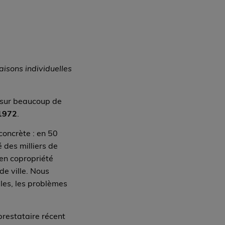
isons individuelles
 sur beaucoup de
1972
.
concrète : en 50
 des milliers de
en copropriété
e ville. Nous
iles, les problèmes
restataire récent