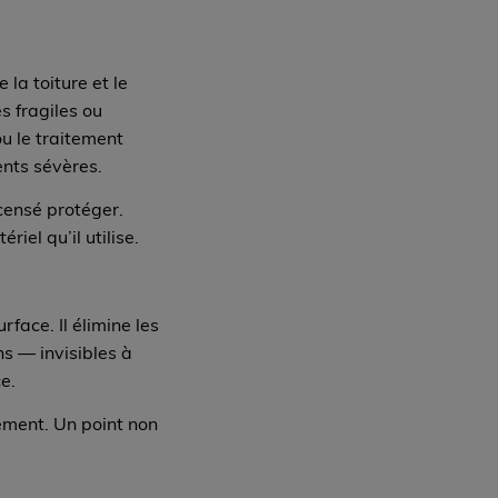
la toiture et le
s fragiles ou
u le traitement
ents sévères.
 censé protéger.
iel qu’il utilise.
face. Il élimine les
s — invisibles à
e.
ement. Un point non