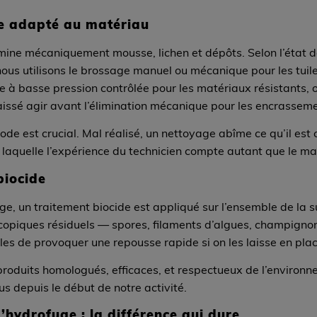
e adapté au matériau
ne mécaniquement mousse, lichen et dépôts. Selon l’état de 
ous utilisons le brossage manuel ou mécanique pour les tuile
e à basse pression contrôlée pour les matériaux résistants, o
aissé agir avant l’élimination mécanique pour les encrassem
ode est crucial. Mal réalisé, un nettoyage abîme ce qu’il est
 laquelle l’expérience du technicien compte autant que le matér
biocide
, un traitement biocide est appliqué sur l’ensemble de la sur
opiques résiduels — spores, filaments d’algues, champignon
les de provoquer une repousse rapide si on les laisse en plac
produits homologués, efficaces, et respectueux de l’environn
s depuis le début de notre activité.
d’hydrofuge : la différence qui dure