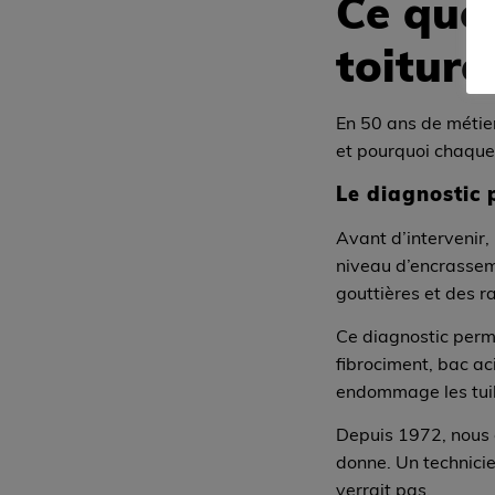
Ce que
toiture
En 50 ans de métier
et pourquoi chaque
Le diagnostic 
Avant d’intervenir, 
niveau d’encrasseme
gouttières et des ra
Ce diagnostic perm
fibrociment, bac ac
endommage les tuile
Depuis 1972, nous a
donne. Un technici
verrait pas.