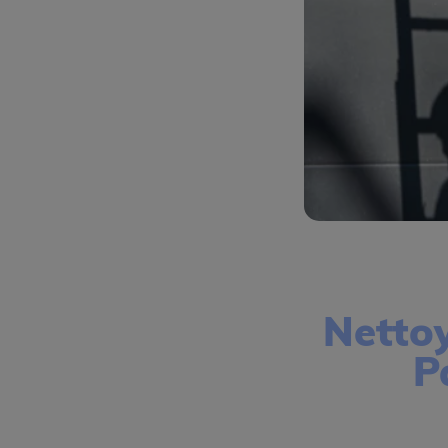
Netto
P