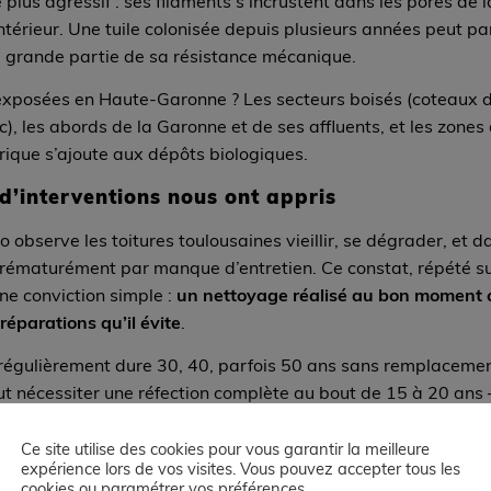
 plus agressif : ses filaments s’incrustent dans les pores de la
intérieur. Une tuile colonisée depuis plusieurs années peut pa
 grande partie de sa résistance mécanique.
 exposées en Haute-Garonne ? Les secteurs boisés (coteaux d
c), les abords de la Garonne et de ses affluents, et les zones 
rique s’ajoute aux dépôts biologiques.
d’interventions nous ont appris
 observe les toitures toulousaines vieillir, se dégrader, et
 prématurément par manque d’entretien. Ce constat, répété s
ne conviction simple :
un nettoyage réalisé au bon moment c
réparations qu’il évite
.
e régulièrement dure 30, 40, parfois 50 ans sans remplaceme
ut nécessiter une réfection complète au bout de 15 à 20 ans 
 000 et 30 000 euros pour une maison individuelle, et bien 
nnel.
Ce site utilise des cookies pour vous garantir la meilleure
expérience lors de vos visites. Vous pouvez accepter tous les
cookies ou paramétrer vos préférences.