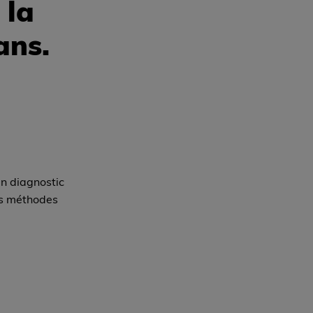
 la
ans.
un diagnostic
des méthodes