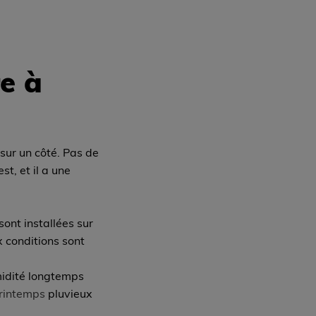
e à
 sur un côté. Pas de
t, et il a une
sont installées sur
x conditions sont
umidité longtemps
rintemps
pluvieux