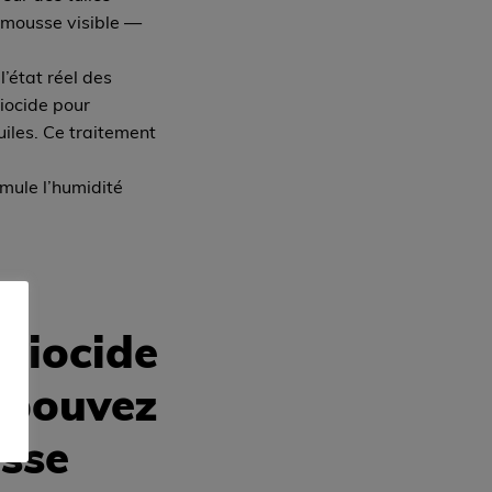
a mousse visible —
’état réel des
iocide pour
iles. Ce traitement
umule l’humidité
biocide
s pouvez
usse