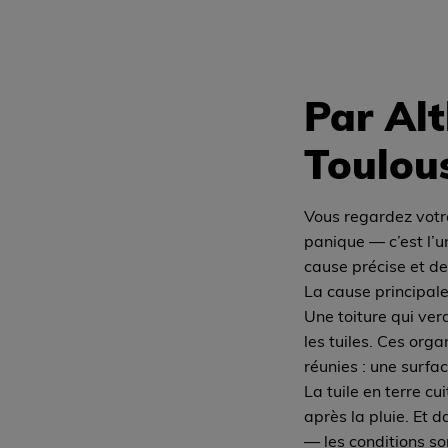
Par Alt
Toulou
Vous regardez votre 
panique — c’est l’u
cause précise et de
La cause principale
Une toiture qui ver
les tuiles. Ces org
réunies : une surfa
La tuile en terre cu
après la pluie. Et 
— les conditions s