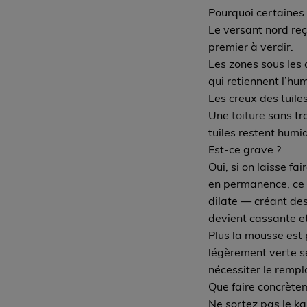
Pourquoi certaines 
Le versant nord reç
premier à verdir.
Les zones sous les 
qui retiennent l’hu
Les creux des tuile
Une
toiture
sans tr
tuiles restent humi
Est-ce grave ?
Oui, si on laisse fai
en permanence, ce qu
dilate — créant des 
devient cassante et
Plus la mousse est 
légèrement verte se
nécessiter le rempl
Que faire concrète
Ne sortez pas le kar