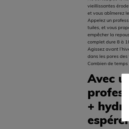
vieillissantes érod
et vous abîmerez les
Appelez un professi
tuiles, et vous pro
empêcher la repouss
complet dure 8 à 1
Agissez avant l’hiv
dans les pores des 
Combien de temps a
Avec 
profes
+ hydro
espérer