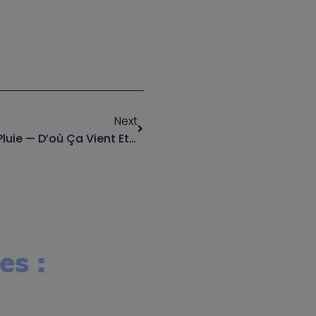
Next
Tache Au Plafond Après La Pluie — D’où Ça Vient Et Que Faire ?
es :