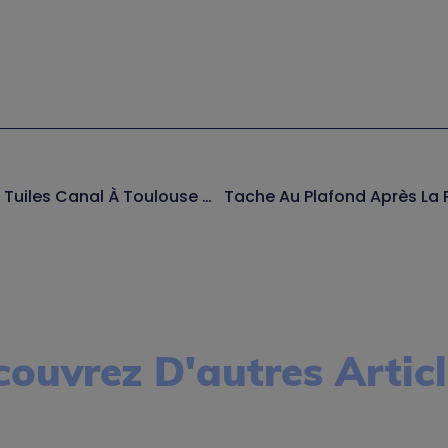
Nettoyage De Toiture En Tuiles Canal À Toulouse — Les Spécificités Du Sud-Ouest
ouvrez D'autres Articl