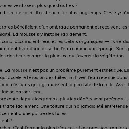
zones verdissent plus que d’autres ?
oit peu de soleil. Il reste humide plus longtemps. C’est syst
arbres bénéficient d’un ombrage permanent et reçoivent les f
midité. La mousse s’y installe rapidement.
s canal accumulent l’eau et les débris organiques — ils verdis
aitement hydrofuge absorbe l’eau comme une éponge. Sans pr
des des heures après la pluie, ce qui favorise la végétation.
re. La
mousse
n’est pas un problème purement esthétique. Elle
i accélère l’érosion des tuiles. En hiver, l’eau retenue dans 
microfissures qui agrandissent la porosité de la tuile. Avec l
 laisse passer l’eau.
présente depuis longtemps, plus les dégâts sont profonds. U
 traite facilement. Une toiture qui n’a jamais été entretenu
acement d’une partie des tuiles.
ment ?
cher. C’est l’erreur la plus fréquente. Une pression trop forte