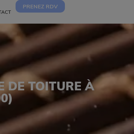
PRENEZ RDV
TACT
 DE TOITURE À
0)