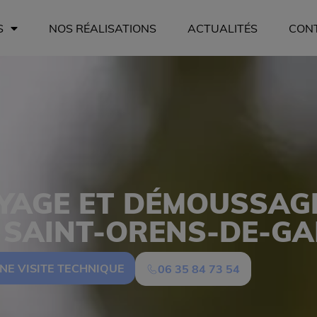
S
NOS RÉALISATIONS
ACTUALITÉS
CON
YAGE ET DÉMOUSSAGE
SAINT-ORENS-DE-GA
NE VISITE TECHNIQUE
06 35 84 73 54