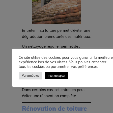
Entretenir sa toiture permet d’éviter une
dégradation prématurée des matériaux.
Un nettoyage régulier permet de :
✔ éliminer les mousses
Ce site utilise des cookies pour vous garantir la meilleure
expérience lors de vos visites. Vous pouvez accepter
✔ préserver les tuiles
tous les cookies ou paramétrer vos préférences.
✔ éviter les infiltrations
✔ prolonger la durée de vie de la
Paramètres
Tout accepter
toiture
Dans certains cas, cet entretien peut
éviter une rénovation complète.
Rénovation de toiture