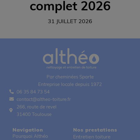
complet 2026
31 JUILLET 2026
Par cheminées Sparte
Entreprise locale depuis 1972
06 35 84 73 54
contact@altheo-toiture.fr
266, route de revel
31400 Toulouse
Navigation
Nos prestations
Pourquoi Althéo
Entretien toiture