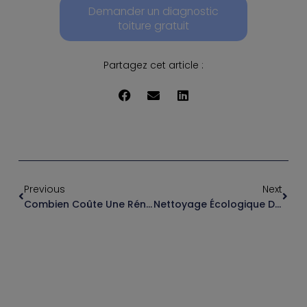
Demander un diagnostic
toiture gratuit
Partagez cet article :
Previous
Next
Combien Coûte Une Rénovation De Toiture ?
Nettoyage Écologique Des Bâtiments : Une Solution Adaptée Aux Démarches RSE