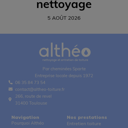
nettoyage
5 AOÛT 2026
Par cheminées Sparte
Entreprise locale depuis 1972
06 35 84 73 54
contact@altheo-toiture.fr
266, route de revel
31400 Toulouse
Navigation
Nos prestations
Pourquoi Althéo
Entretien toiture