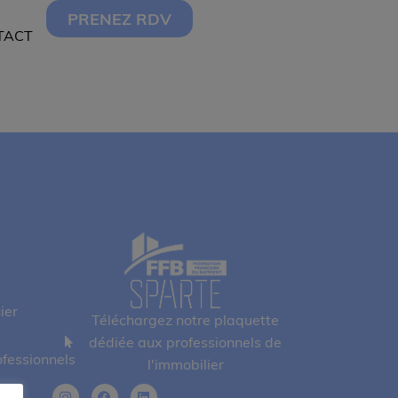
PRENEZ RDV
TACT
ier
Téléchargez notre plaquette
dédiée aux professionnels de
fessionnels
l'immobilier