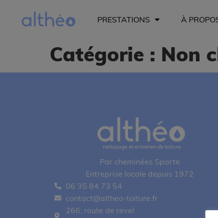
PRESTATIONS
À PROPO
Catégorie :
Non c
Par cheminées Sparte
Entreprise locale depuis 1972
06 35 84 73 54
contact@altheo-toiture.fr
266, route de revel