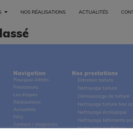
S
NOS RÉALISATIONS
ACTUALITÉS
CON
lassé
Navigation
Nos prestations
Pourquoi Althéo
Entretien toiture
Prestations
Nettoyage toiture
Les étapes
Démoussage de toiture
Réalisations
Nettoyage toiture bac ac
Actualités
Nettoyage écologique
FAQ
Nettoyage bâtiments pro
Contact / diagnostic
Nettoyage gouttières